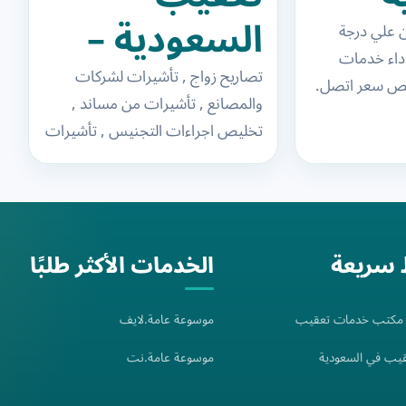
السعودية –
ن علي درجة
اداء خدمات
مكتب خدمات
تصاريح زواج , تأشيرات لشركات
خص سعر اتصل.
والمصانع , تأشيرات من مساند ,
التعقيب في
معقب محترف
تخليص اجراءات التجنيس , تأشيرات
السعودية
مكتب العمل , تخفيض مقابل مالي ,
تعديل…
 سريعة
الخدمات الأكثر طلبًا
: مكتب خدمات تعقيب
موسوعة عامة.لايف
يب في السعودية
موسوعة عامة.نت