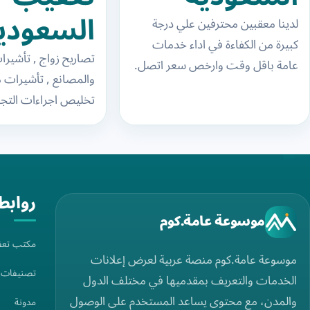
السعودية
لدينا معقبين محترفين علي درجة
كبيرة من الكفاءة في اداء خدمات
مكتب خ
تصاريح زواج , تأشير
عامة باقل وقت وارخص سعر اتصل.
والمصانع , تأشيرات 
التعقيب
اذا كنت تبحث عن معقب محترف
تخليص اجراءات التج
خبرة…
السعودي
مكتب العمل , تخفيض
تعديل…
روابط
موسوعة عامة.كوم
مكتب تعق
موسوعة عامة.كوم منصة عربية لعرض إعلانات
تصنيفات
الخدمات والتعريف بمقدميها في مختلف الدول
والمدن، مع محتوى يساعد المستخدم على الوصول
مدونة