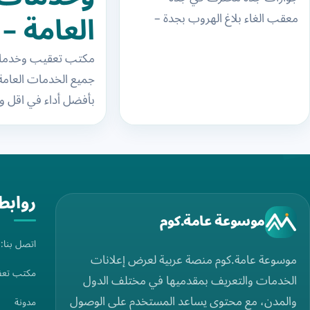
محترف في
العامة –
معقب الغاء بلاغ الهروب بجدة –
جدة – معقب
معقب جوازات جدة الوافدين –
معقبين
مكتب تعقيب وخدمات
معقب…
الغاء بلاغ
جميع الخدمات العامة
مكتب ال
بأفضل أداء في اقل
الهروب بجدة
في السع
الأسعار نقدم جميع ا
– معقب
واتقان وسرعة في الت
جوازات جدة
روابط
الوافدين –
موسوعة عامة.كوم
معقب نقل
اتصل بنا
موسوعة عامة.كوم منصة عربية لعرض إعلانات
مكتب تعق
كفالة بجدة –
الخدمات والتعريف بمقدميها في مختلف الدول
والمدن، مع محتوى يساعد المستخدم على الوصول
مدونة