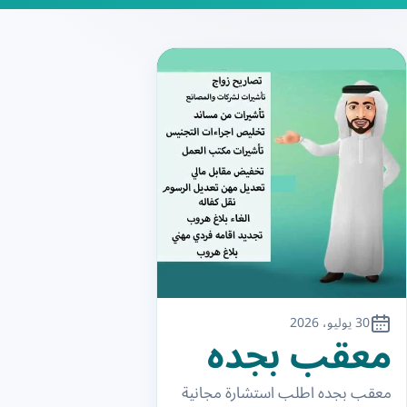
30 يوليو، 2026
معقب بجده
معقب بجده اطلب استشارة مجانية