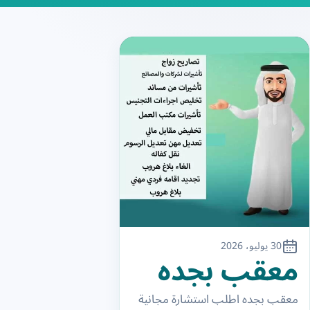
30 يوليو، 2026
معقب بجده
معقب بجده اطلب استشارة مجانية