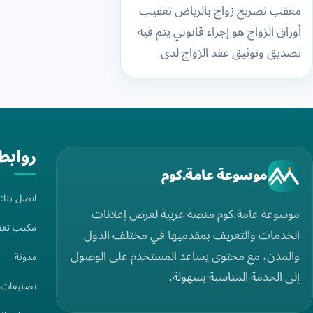
خدمات
معقب تصريح زواج بالرياض تعقيب
أوراق الزواج هو إجراء قانوني يتم فيه
تعقيب الزواج
تصديق وتوثيق عقد الزواج لدى
– أفضل
الجهات المعنية ويتطلب تعقيب
أوراق الزواج بجدة…
مكتب تعقيب
الزواج
روابط
موسوعة عامة.كوم
وتسهيل
اتصل بنا
المعاملات في
موسوعة عامة.كوم منصة عربية لعرض إعلانات
مكتب تعق
الخدمات والتعريف بمقدميها في مختلف الدول
الرياض
والمدن، مع محتوى يساعد المستخدم على الوصول
مدونة
إلى الخدمة المناسبة بسهولة.
تصنيفات