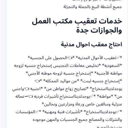
جميع أنشطة البيع بالجملة والتجزئة
خدمات تعقيب مكتب العمل
والجوازات جدة
احتاج معقب احوال مدنية
*✅تعقيب الأحوال المدنيه* *👈الحصول على الجنسيه*
*السعوديه* *تخليص معاملات التجنيس إستخراج جنسيه لزوجه
مواطنه الأجنبيه* *إستخراج جنسيه لزوجه موطنه الأجنبي*
*إستخراج جنسيه لبنت* *من مواليد الممكله* *👈
يوجدلدينااستخراج* *تصاريح زواج مواطن من* *اجنبيه 👈واجنبي
من* *مواطنه* *✅يوجدلدينااستخراج تأشيرات فرديه 👈➖عماله
منزلية وسائقين خاص ورعاة ومزارعين ونحالين*
*✅يوجدلدينااستخراج* *تأشيرات فنية ومهنيه* *✅المؤسسات
والشركات والمصانع جميع الجنسيات والمهن موجوده
ونستخرللجميع