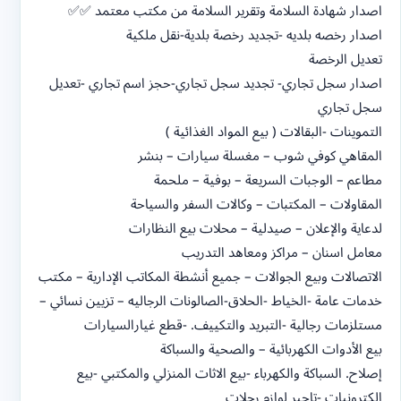
اصدار شهادة السلامة وتقرير السلامة من مكتب معتمد ✅✅
اصدار رخصه بلديه -تجديد رخصة بلدية-نقل ملكية
تعديل الرخصة
اصدار سجل تجاري- تجديد سجل تجاري-حجز اسم تجاري -تعديل
سجل تجاري
التموينات -البقالات ( بيع المواد الغذائية )
المقاهي كوفي شوب – مغسلة سيارات – بنشر
مطاعم – الوجبات السريعة – بوفية – ملحمة
المقاولات – المكتبات – وكالات السفر والسياحة
لدعاية والإعلان – صيدلية – محلات بيع النظارات
معامل اسنان – مراكز ومعاهد التدريب
الاتصالات وبيع الجوالات – جميع أنشطة المكاتب الإدارية – مكتب
خدمات عامة -الخياط -الحلاق-الصالونات الرجاليه – تزيين نسائي –
مستلزمات رجالية -التبريد والتكييف. -قطع غيارالسيارات
بيع الأدوات الكهربائية – والصحية والسباكة
إصلاح. السباكة والكهرباء -بيع الاثات المنزلي والمكتبي -بيع
الكترونيات -تاجير لوازم رحلات