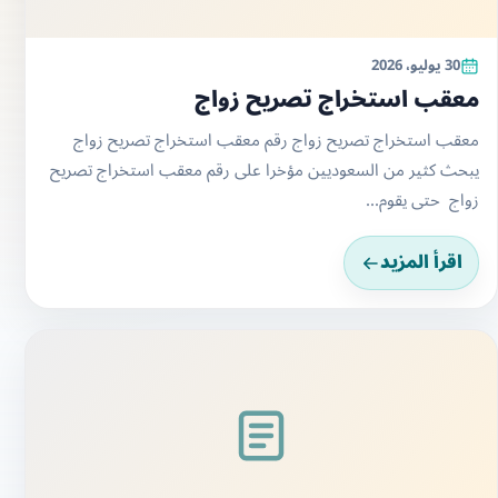
30 يوليو، 2026
معقب مرور مخالفات
معقب مرور مخالفات معقب مرور الرياض جميع خدمات المرور 💻
نســتــــقــبـــل الان💻 كل مايخص المرور خطابات نقل عام
وخاص+تجاوز جميع...
اقرأ المزيد