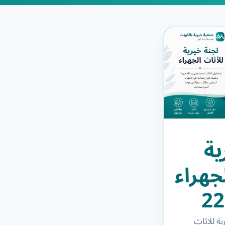
ية
جهراء
22
ة للاثاث