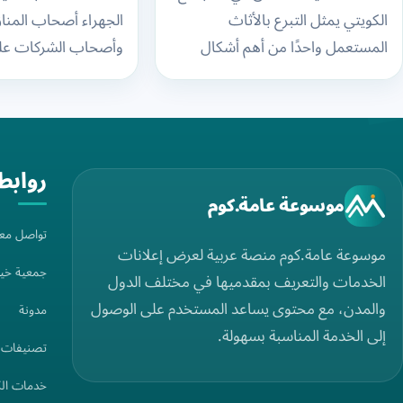
22219990:
لاستلام
الكويتي يمثل التبرع بالأثاث
الجهراء أصحاب المناز
جسر للتكافل
الأثاث
المستعمل واحدًا من أهم أشكال
وأصحاب الشركات على
الاجتماعي
المستع
التكافل الاجتماعي في الكويت، حيث
بالأثاث المستعمل بط
يجمع بين المحافظة على الموارد…
بدلًا من ترك القطع غ
والتبرعا
داخل…
العينية
روابط
موسوعة عامة.كوم
تواصل معن
موسوعة عامة.كوم منصة عربية لعرض إعلانات
جمعية خير
الخدمات والتعريف بمقدميها في مختلف الدول
والمدن، مع محتوى يساعد المستخدم على الوصول
مدونة
إلى الخدمة المناسبة بسهولة.
تصنيفات ج
خدمات ال