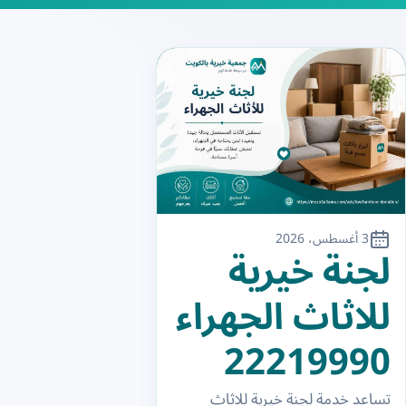
3 أغسطس، 2026
لجنة خيرية
للاثاث الجهراء
22219990
تساعد خدمة لجنة خيرية للاثاث