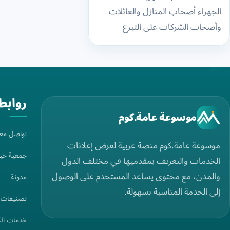
لاستلام
الجهراء أصحاب المنازل والعائلات
الأثاث
وأصحاب الشركات على التبرع
المستعمل
بالأثاث المستعمل بطريقة منظمة،
بدلًا من ترك القطع غير المستخدمة
والتبرعات
داخل…
العينية
روابط
موسوعة عامة.كوم
تواصل معن
موسوعة عامة.كوم منصة عربية لعرض إعلانات
جمعية خير
الخدمات والتعريف بمقدميها في مختلف الدول
والمدن، مع محتوى يساعد المستخدم على الوصول
مدونة
إلى الخدمة المناسبة بسهولة.
تصنيفات ج
خدمات ال